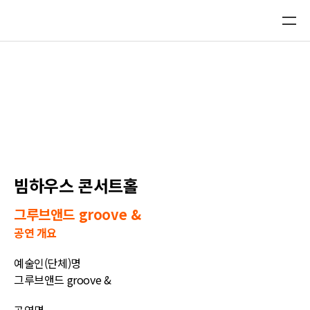
플랫폼 디렉토리 DB
플랫폼 신규 제안
K-GO 진출현황
빔하우스 콘서트홀
그루브앤드 groove &
공연 개요
예술인(단체)명
그루브앤드 groove &