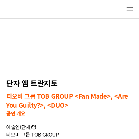
플랫폼 디렉토리 DB
플랫폼 신규 제안
K-GO 진출현황
단자 엠 트란지토
티오비 그룹 TOB GROUP <Fan Made>, <Are
You Guilty?>, <DUO>
공연 개요
예술인(단체)명
티오비 그룹 TOB GROUP