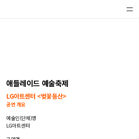
플랫폼 디렉토리 DB
플랫폼 신규 제안
K-GO 진출현황
애들레이드 예술축제
LG아트센터 <벚꽃동산>
공연 개요
예술인(단체)명
LG아트센터